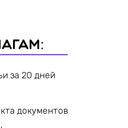
0 дней
кументов