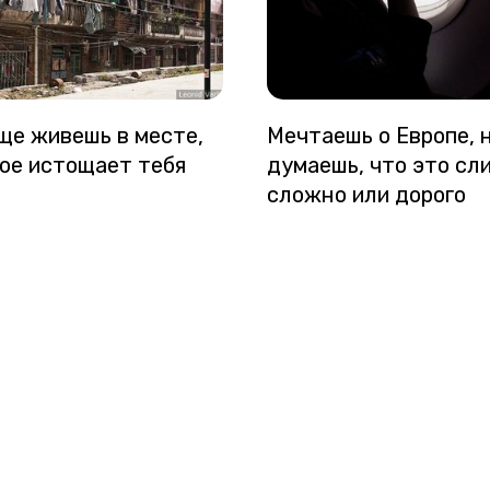
ще живешь в месте,
Мечтаешь о Европе, 
рое истощает тебя
думаешь, что это сл
сложно или дорого
ие
Налоги - как не
Быт после переезда
 и
переплачивать.
счёт, жильё, врач,
ь
школа — без