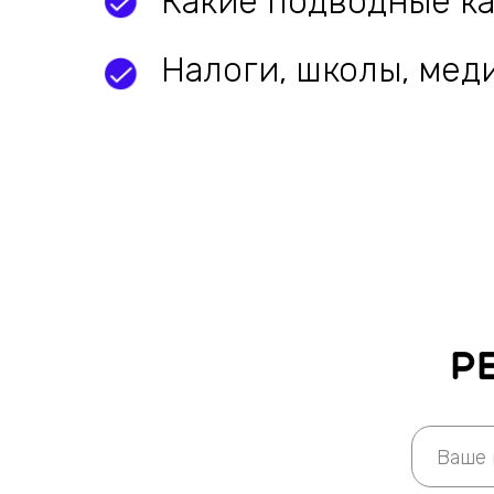
рег
+34
Отпр
Отправляя данную