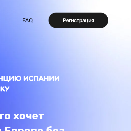
Q
Регистрация
Испании
чет
пе без