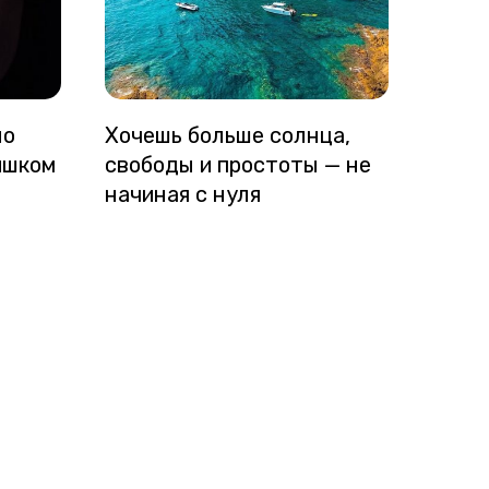
но
Хочешь больше солнца,
ишком
свободы и простоты — не
начиная с нуля
:
Адаптация семьи:
как чувствовать
себя как дома.