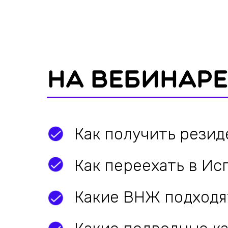
Как получить резиденци
Как переехать в Испан
Какие ВНЖ подходят ес
Какие подводные камни
Налоги, школы, медици