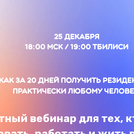
FA
25 декабря
18:00 МСК / 19:00 Тбилиси
к за 20 дней получить резиденцию 
практически Любому человеку
й вебинар для тех, кто хо
ь, работать и жить в Евро
ограничений