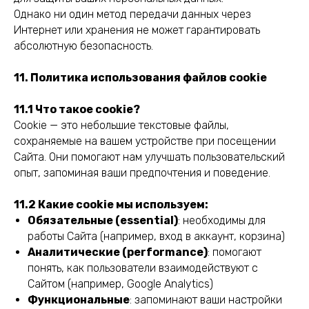
Однако ни один метод передачи данных через
Интернет или хранения не может гарантировать
абсолютную безопасность.
11. Политика использования файлов cookie
© 2024 Digital Expats. All rights reserved.
Company name:
DIGITAL EXPATS OÜ
11.1 Что такое cookie?
Address
: Harju maakond, Tallinn, Lasnamäe linnaosa, Katusepapi
Cookie — это небольшие текстовые файлы,
tn 6, 11412, Estonia
Email
: info@digitalexpats.com
сохраняемые на вашем устройстве при посещении
Phone
: +1 289 933 06 07
Сайта. Они помогают нам улучшать пользовательский
Карта сайта
опыт, запоминая ваши предпочтения и поведение.
Главная
11.2 Какие cookie мы используем:
Услуги
Обязательные (essential)
: необходимы для
О нас
работы Сайта (например, вход в аккаунт, корзина)
Отзывы
Аналитические (performance)
: помогают
понять, как пользователи взаимодействуют с
Блог
Сайтом (например, Google Analytics)
FAQ
Функциональные
: запоминают ваши настройки