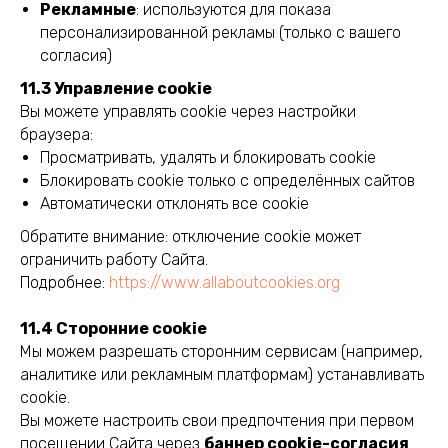
Контакты
RU
/
ENG
Рекламные
: используются для показа
персонализированной рекламы (только с вашего
согласия)
Услуги
11.3 Управление cookie
Виза цифрового кочевника
Вы можете управлять cookie через настройки
браузера:
Консультация
Просматривать, удалять и блокировать cookie
Виза без права на работу
Блокировать cookie только с определённых сайтов
Автоматически отклонять все cookie
Обратите внимание: отключение cookie может
ограничить работу Сайта.
Политика конфиденциальности
Подробнее:
https://www.allaboutcookies.org
Условия использования и прайс
11.4 Сторонние cookie
Мы можем разрешать сторонним сервисам (например,
аналитике или рекламным платформам) устанавливать
cookie.
Вы можете настроить свои предпочтения при первом
посещении Сайта через
баннер cookie-согласия
.