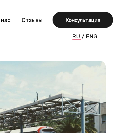
зывы
Консультация
RU
/
ENG