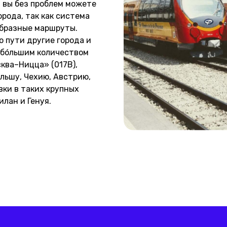
, вы без проблем можете
рода, так как система
образные маршруты.
о пути другие города и
 бóльшим количеством
ква–Ницца» (017В),
ольшу, Чехию, Австрию,
ки в таких крупных
илан и Генуя.
Услуги
Виза цифрового кочевника
П
Консультация
У