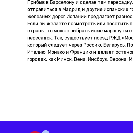
Прибыв в Барселону и сделав там пересадку
отправиться в Мадрид и другие испанские го
железных дорог Испании предлагает разно
Если вы желаете посмотреть или посетить п
страны, то можно выбрать иные маршруты с
пересадок. Так, существует поезд РЖД «Мос
который следует через Россию, Беларусь, П
Италию, Монако и Францию и делает останов
городах, как Минск, Вена, Инсбрук, Верона, М
Карта
сайта
Главная
© 2024 Digital Expats. All rights reserved.
Услуги
Company name:
DIGITAL EXPATS OÜ