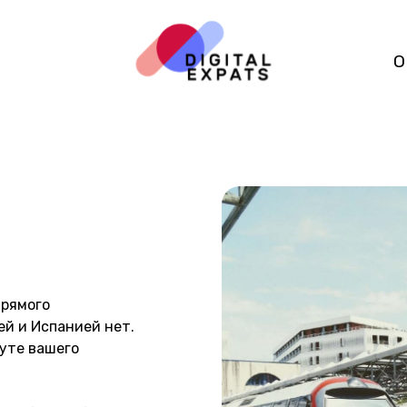
О нас
От
прямого
й и Испанией нет.
руте вашего